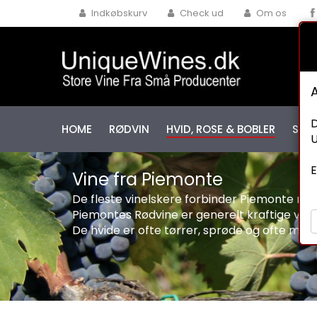
Indkøbskurv
Check ud
Om os
D
HOME
RØDVIN
HVID, ROSE & BOBLER
SPEC
U
E
Vine fra Piemonte
De fleste vinelskere forbinder Piemonte med
Piemontes Rødvine er generelt kraftige vine 
De hvide er ofte tørrer, sprøde og ofte med en