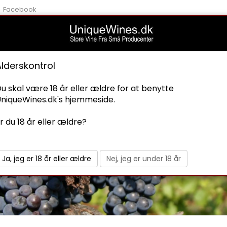
Facebook
Alderskontrol
u skal være 18 år eller ældre for at benytte
IALITETER
BLOG
niqueWines.dk's hjemmeside.
r du 18 år eller ældre?
 de berømte rødvine Barolo og Barbaresco, men faktisk e
som vil passe godt til oksekød, simreretter og til det mes
Ja, jeg er 18 år eller ældre
Nej, jeg er under 18 år
 god syre. Perfekt til de fleste forretter f.eks. med fisk.