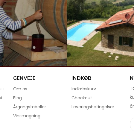
GENVEJE
INDKØB
N
Ta
 i
Om os
Indkøbskurv
k
i
Blog
Checkout
år
Årgangstabeller
Leveringsbetingelser
Vinsmagning