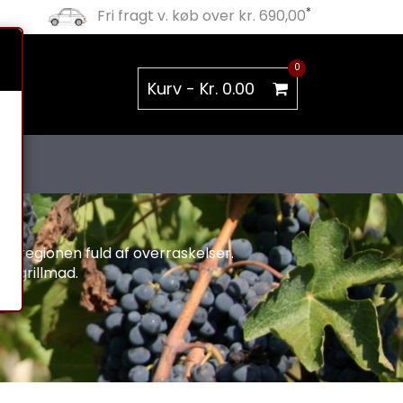
*
Fri fragt v. køb over kr. 690,00
0
Kurv -
Kr. 0.00
r regionen fuld af overraskelser.
te grillmad.