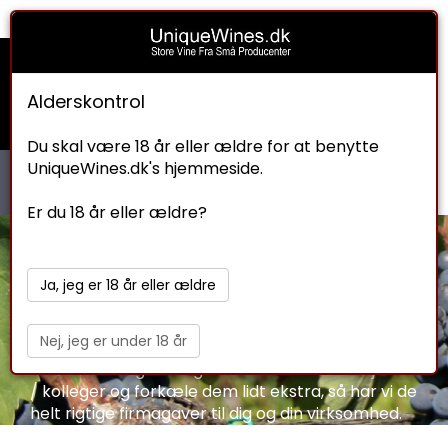
Indkøbskurv
Check ud
Om os
0
Kr. 0.00
Alderskontrol
Du skal være 18 år eller ældre for at benytte
UniqueWines.dk's hjemmeside.
Er du 18 år eller ældre?
Vin gaver
Vi leverer eksklusive og skræddersyede vingaver
Ja, jeg er 18 år eller ældre
til enhver lejlighed.Til den vinkyndige som virkelig
værdsætter italienske kvalitetsvine eller til
Nej, jeg er under 18 år
dender fortjener noget specielt.
Ønsker du at give vingaver til dine medarbejdere
/ kolleger og forkæle dem lidt ekstra, så har vi de
helt rigtige firmagaver til dig og din virksomhed.