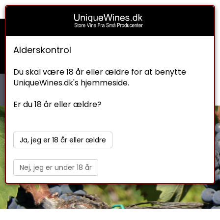
Indkøbskurv
Check ud
Om os
0
Kr. 0.00
Alderskontrol
Du skal være 18 år eller ældre for at benytte
UniqueWines.dk's hjemmeside.
Er du 18 år eller ældre?
Alle Rødvine
Oversigt over alle vores rødvine.
Ja, jeg er 18 år eller ældre
Nej, jeg er under 18 år