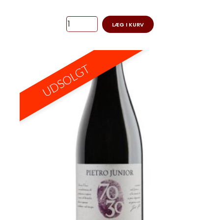
LÆG I KURV