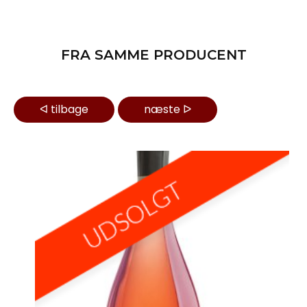
FRA SAMME PRODUCENT
ᐊ
tilbage
næste
ᐅ