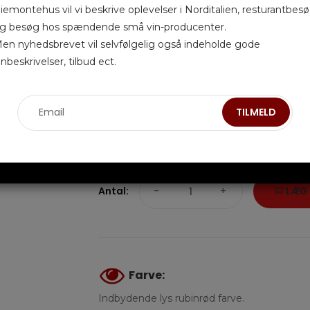
iemontehus vil vi beskrive oplevelser i Norditalien, resturantbes
g besøg hos spændende små vin-producenter.
Der har altid været produceret Chainti på Fat
en nyhedsbrevet vil selvfølgelig også indeholde gode
1997 at Donatella Cinelli Colombini beslutt
inbeskrivelser, tilbud ect.
druer fra de bedste vinmarker og producere
tradition. Vinstokkene på disse marker er
TILMELD
meget høj kvalitet.
Den samlede produktion af denne vin i 2019
Antal:
-
+
LÆG 
Farve:
Indbydende lys rubinrød farve.