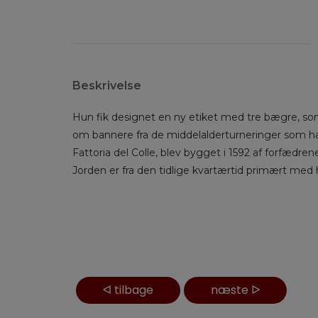
Beskrivelse
Hun fik designet en ny etiket med tre bægre, som
om bannere fra de middelalderturneringer som har f
Fattoria del Colle, blev bygget i 1592 af forfædren
Jorden er fra den tidlige kvartærtid primært med 
ᐊ
tilbage
næste
ᐅ