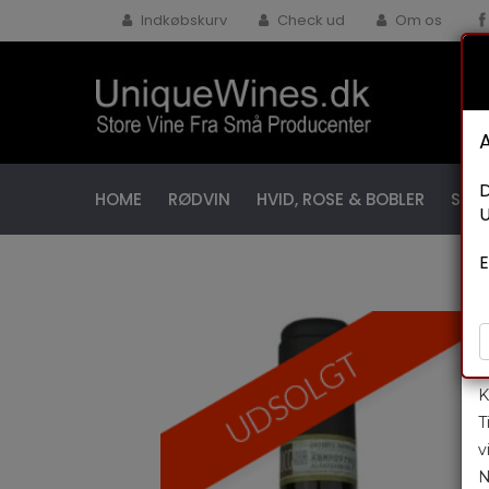
Indkøbskurv
Check ud
Om os
D
HOME
RØDVIN
HVID, ROSE & BOBLER
SPEC
U
E
K
T
v
N