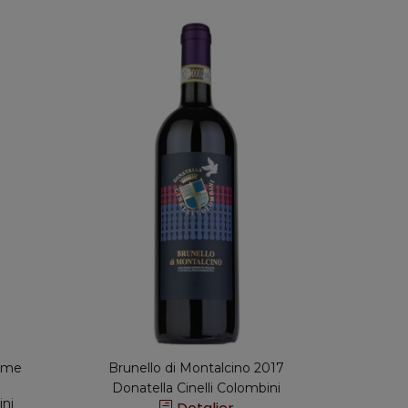
rime
Brunello di Montalcino 2017
Cener
Donatella Cinelli Colombini
ini
Dona