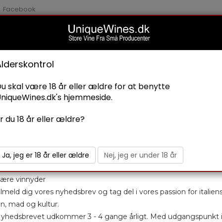
Facebook
Nyhedsbrev
Alderskontrol
u skal være 18 år eller ældre for at benytte
IALITETER
BLOG
niqueWines.dk's hjemmeside.
r du 18 år eller ældre?
CHIANTI SUPERIOR
Ja, jeg er 18 år eller ældre
Nej, jeg er under 18 år
2019
ære vinnyder
Donatella Cinelli Colombi
ilmeld dig vores nyhedsbrev og tag del i vores passion for italien
Varenummer: 129
in, mad og kultur.
Kr. 139,00
yhedsbrevet udkommer 3 - 4 gange årligt. Med udgangspunkt 