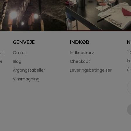
GENVEJE
INDKØB
N
Ta
 i
Om os
Indkøbskurv
k
i
Blog
Checkout
år
Årgangstabeller
Leveringsbetingelser
Vinsmagning