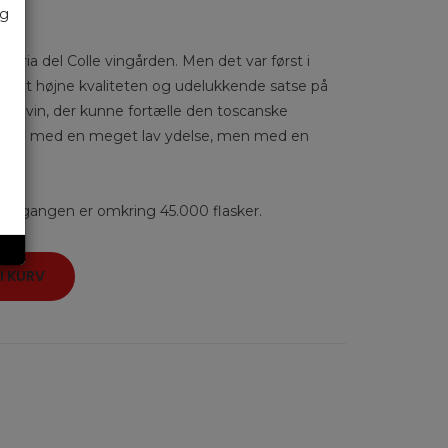
øg
toria del Colle vingården. Men det var først i
ede at højne kvaliteten og udelukkende satse på
 en vin, der kunne fortælle den toscanske
 gamle med en meget lav ydelse, men med en
-årgangen er omkring 45.000 flasker.
I KURV