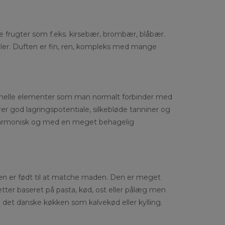
e frugter som f.eks. kirsebær, brombær, blåbær.
oler. Duften er fin, ren, kompleks med mange
tionelle elementer som man normalt forbinder med
rer god lagringspotentiale, silkebløde tanniner og
harmonisk og med en meget behagelig
Den er født til at matche maden. Den er meget
 retter baseret på pasta, kød, ost eller pålæg men
i det danske køkken som kalvekød eller kylling.