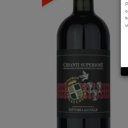
P
o
M
v