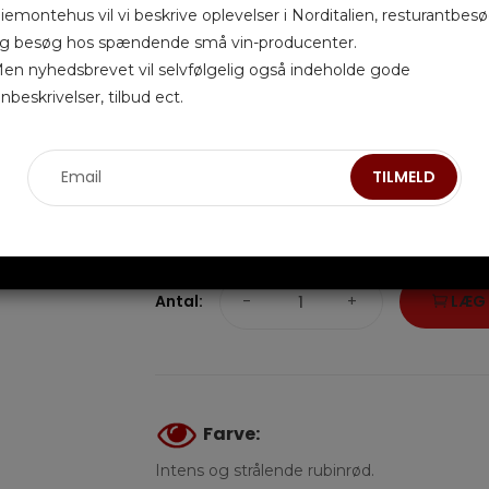
iemontehus vil vi beskrive oplevelser i Norditalien, resturantbes
g besøg hos spændende små vin-producenter.
Den svulmende løve på etiketten er symbole
en nyhedsbrevet vil selvfølgelig også indeholde gode
byggede Fattoria del Colle i 1592. Families vå
inbeskrivelser, tilbud ect.
indgangen til vingården, på lofterne og på fl
Donatella modtog godset fra sin far Fausto Ci
TILMELD
producerede til Socini-familien. Nemlig vi
I 2019-årgangen blev der produceret 20.000 
Antal:
-
+
LÆG 
Farve:
Intens og strålende rubinrød.