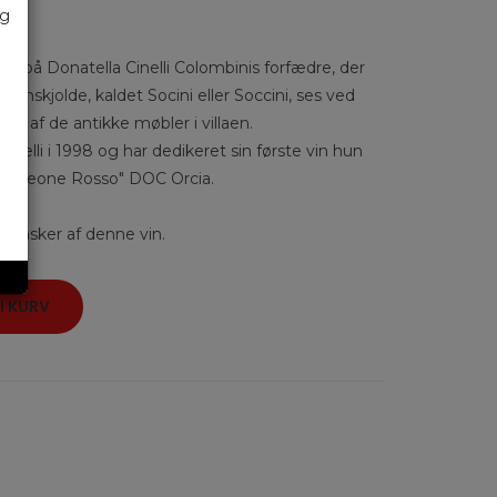
øg
t på Donatella Cinelli Colombinis forfædre, der
benskjolde, kaldet Socini eller Soccini, ses ved
ere af de antikke møbler i villaen.
nelli i 1998 og har dedikeret sin første vin hun
nen "Leone Rosso" DOC Orcia.
flasker af denne vin.
I KURV