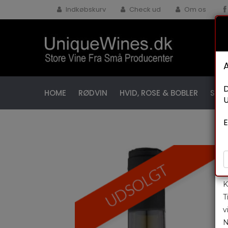
Indkøbskurv
Check ud
Om os
D
HOME
RØDVIN
HVID, ROSE & BOBLER
SPEC
U
E
K
T
v
N