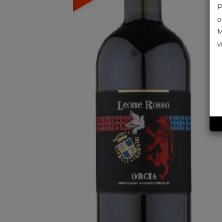
P
o
M
v