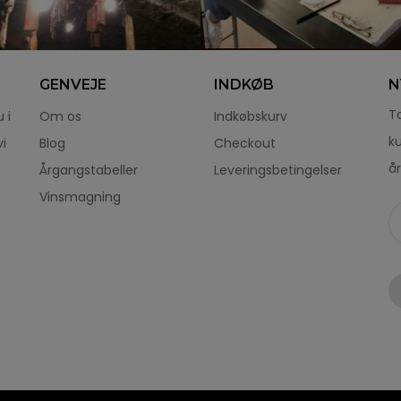
GENVEJE
INDKØB
N
Ta
 i
Om os
Indkøbskurv
k
i
Blog
Checkout
år
Årgangstabeller
Leveringsbetingelser
Vinsmagning