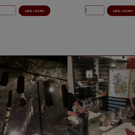
LÆG I KURV
LÆG I KURV