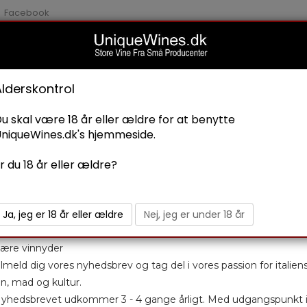
Facebook
Nyhedsbrev
Alderskontrol
u skal være 18 år eller ældre for at benytte
IALITETER
BLOG
niqueWines.dk's hjemmeside.
r du 18 år eller ældre?
LEONE ROSSO ORCI
Ja, jeg er 18 år eller ældre
Nej, jeg er under 18 år
2019
ære vinnyder
Donatella Cinelli Colombi
ilmeld dig vores nyhedsbrev og tag del i vores passion for italien
Varenummer: 131
in, mad og kultur.
Kr. 149,00
yhedsbrevet udkommer 3 - 4 gange årligt. Med udgangspunkt 