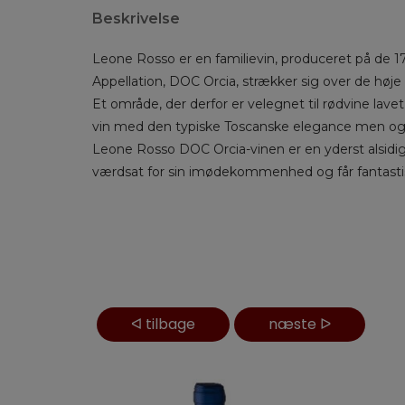
Beskrivelse
Leone Rosso er en familievin, produceret på de 17
Appellation, DOC Orcia, strækker sig over de høje
Et område, der derfor er velegnet til rødvine lave
vin med den typiske Toscanske elegance men også 
Leone Rosso DOC Orcia-vinen er en yderst alsidig 
værdsat for sin imødekommenhed og får fantastis
ᐊ
tilbage
næste
ᐅ