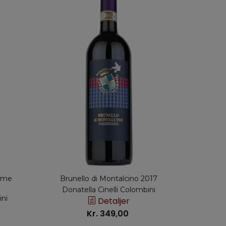
rime
Brunello di Montalcino 2017
Cener
Donatella Cinelli Colombini
ini
Dona
Detaljer
Kr. 349,00